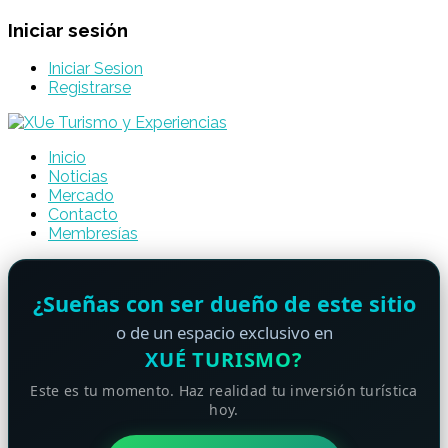
Iniciar sesión
Iniciar Sesion
Registrarse
Inicio
Noticias
Mercado
Contacto
Membresías
¿Sueñas con ser dueño de este sitio
o de un espacio exclusivo en
XUÉ TURISMO?
Este es tu momento. Haz realidad tu inversión turística
hoy.