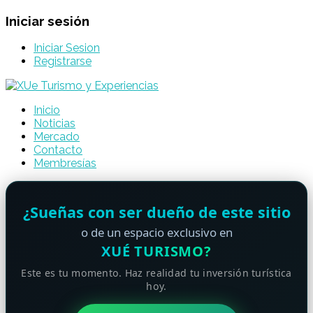
Iniciar sesión
Iniciar Sesion
Registrarse
Inicio
Noticias
Mercado
Contacto
Membresías
¿Sueñas con ser dueño de este sitio
o de un espacio exclusivo en
XUÉ TURISMO?
Este es tu momento. Haz realidad tu inversión turística
hoy.