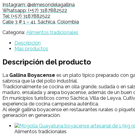
Instagram: @elmesondelagallina
Whatsapp: (+57) 3187882522
Tel: (+57) 3187882522
Calle 3 # 1 – 41, Sáchica, Colombia
Categoría:
Alimentos tradicionales
Descripción
Más productos
Descripción del producto
La
Gallina Boyacense
es un plato típico preparado con ga
sabrosa que la del pollo industrial.
Tradicionalmente se cocina en olla grande, sudada o en sals
maduro, ensalada y arepa boyacense, además de un buen c
En municipios turísticos como Sáchica, Villa de Leyva, Cui
experiencia de cocina campesina auténtica.
Al elegir gallina boyacense en restaurantes rurales o pique
generación en generación.
Alimentos tradicionales