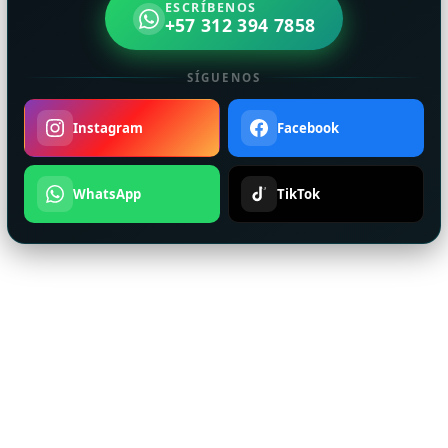
ESCRÍBENOS
+57 312 394 7858
SÍGUENOS
Instagram
Facebook
WhatsApp
TikTok