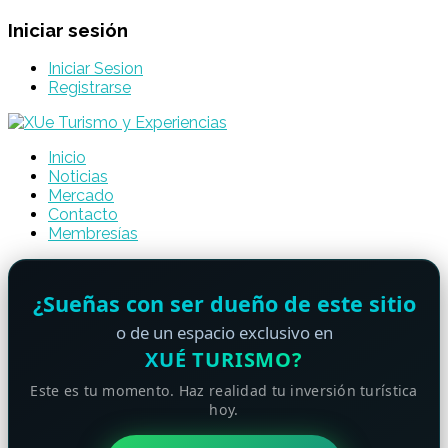
Iniciar sesión
Iniciar Sesion
Registrarse
Inicio
Noticias
Mercado
Contacto
Membresías
¿Sueñas con ser dueño de este sitio
o de un espacio exclusivo en
XUÉ TURISMO?
Este es tu momento. Haz realidad tu inversión turística
hoy.