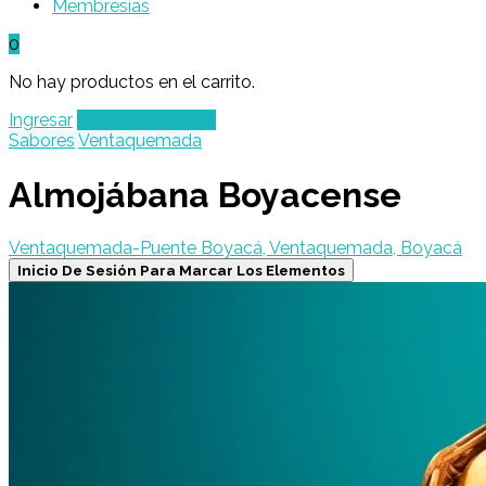
Membresías
0
No hay productos en el carrito.
Ingresar
Agregar un Lugar
Sabores
Ventaquemada
Almojábana Boyacense
Ventaquemada-Puente Boyacá, Ventaquemada, Boyacá
Inicio De Sesión Para Marcar Los Elementos