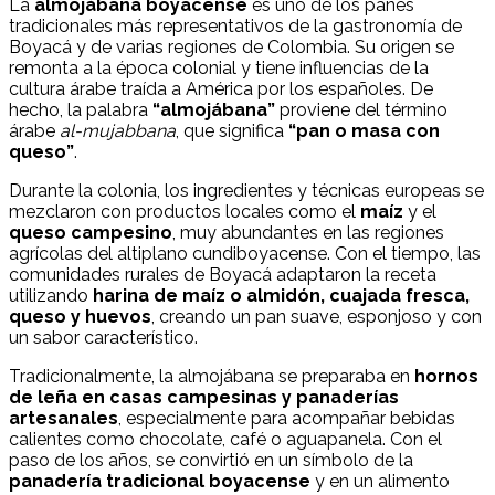
La
almojábana boyacense
es uno de los panes
tradicionales más representativos de la gastronomía de
Boyacá y de varias regiones de Colombia. Su origen se
remonta a la época colonial y tiene influencias de la
cultura árabe traída a América por los españoles. De
hecho, la palabra
“almojábana”
proviene del término
árabe
al-mujabbana
, que significa
“pan o masa con
queso”
.
Durante la colonia, los ingredientes y técnicas europeas se
mezclaron con productos locales como el
maíz
y el
queso campesino
, muy abundantes en las regiones
agrícolas del altiplano cundiboyacense. Con el tiempo, las
comunidades rurales de Boyacá adaptaron la receta
utilizando
harina de maíz o almidón, cuajada fresca,
queso y huevos
, creando un pan suave, esponjoso y con
un sabor característico.
Tradicionalmente, la almojábana se preparaba en
hornos
de leña en casas campesinas y panaderías
artesanales
, especialmente para acompañar bebidas
calientes como chocolate, café o aguapanela. Con el
paso de los años, se convirtió en un símbolo de la
panadería tradicional boyacense
y en un alimento