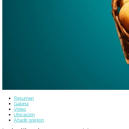
Resumen
Galería
Video
Ubicación
Añadir opinión