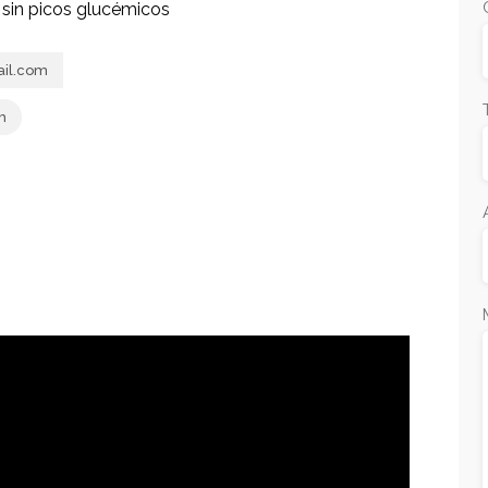
 sin picos glucémicos
il.com
m