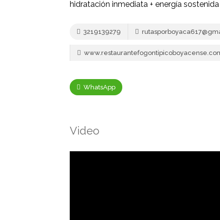
hidratación inmediata + energía sostenida
3219139279
rutasporboyaca617@gma
www.restaurantefogontipicoboyacense.co
WhatsApp
Video