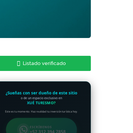
Listado verificado
¿Sueñas con ser dueño de este sitio
o de un espacio exclusivo en
XUÉ TURISMO?
Este es tu momento. Haz realidad tu inversión turística hoy.
ESCRÍBENOS
+57 312 394 7858