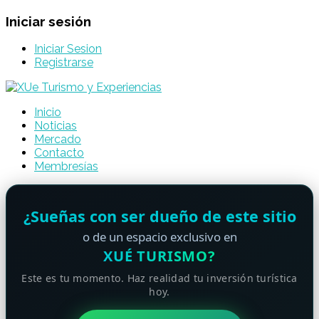
Iniciar sesión
Iniciar Sesion
Registrarse
Inicio
Noticias
Mercado
Contacto
Membresías
¿Sueñas con ser dueño de este sitio
o de un espacio exclusivo en
XUÉ TURISMO?
Este es tu momento. Haz realidad tu inversión turística
hoy.