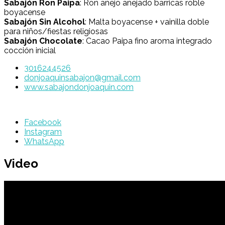
Sabajón Ron Paipa
: Ron añejo añejado barricas roble
boyacense
Sabajón Sin Alcohol
: Malta boyacense + vainilla doble
para niños/fiestas religiosas
Sabajón Chocolate
: Cacao Paipa fino aroma integrado
cocción inicial
3016244526
donjoaquinsabajon@gmail.com
www.sabajondonjoaquin.com
Facebook
Instagram
WhatsApp
Video