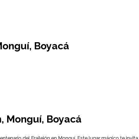
 Monguí, Boyacá
ón, Monguí, Boyacá
ntenario del Frailejón en Monguí. Este lugar mágico te invit