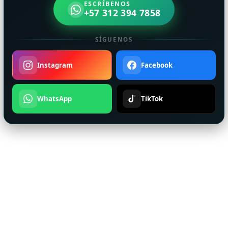
ESCRÍBENOS
+57 312 394 7858
SÍGUENOS
Instagram
Facebook
WhatsApp
TikTok