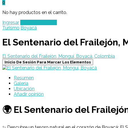
0
No hay productos en el carrito.
Ingresar
Agregar un Lugar
Turismo
Boyacá
El Sentenario del Frailejón,
El Sentenario del Frailejón, Monguí, Boyacá, Colombia
Inicio De Sesión Para Marcar Los Elementos
Resumen
Galería
Ubicación
Añadir opinión
🌍 El Sentenario del Frailej
✨ Descubre un tesoro natural en el corazón de Boyacá: El Se