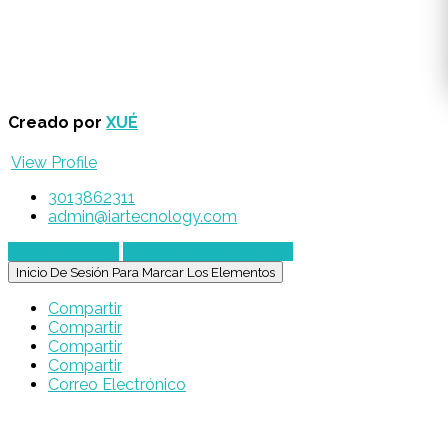
Creado por
XUÉ
View Profile
3013862311
admin@iartecnology.com
Enviar mensaje
Chatear por WhatsApp
Inicio De Sesión Para Marcar Los Elementos
Compartir
Compartir
Compartir
Compartir
Correo Electrónico