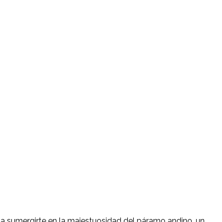
a a sumergirte en la majestuosidad del páramo andino, un