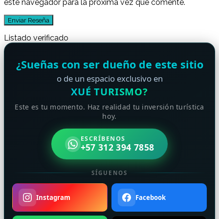
este navegador para la próxima vez que comente.
Listado verificado
¿Sueñas con ser dueño de este sitio
o de un espacio exclusivo en
XUÉ TURISMO?
Este es tu momento. Haz realidad tu inversión turística
hoy.
ESCRÍBENOS
+57 312 394 7858
SÍGUENOS
Instagram
Facebook