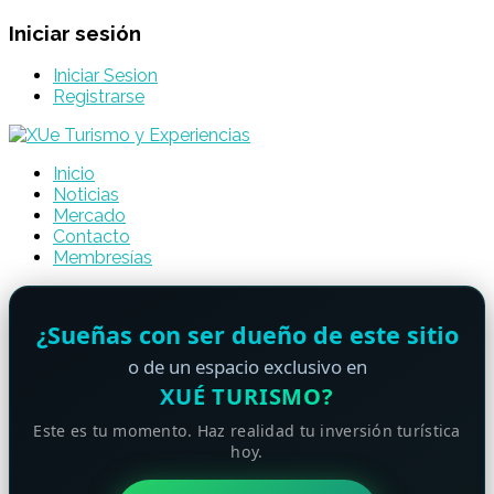
Iniciar sesión
Iniciar Sesion
Registrarse
Inicio
Noticias
Mercado
Contacto
Membresías
¿Sueñas con ser dueño de este sitio
o de un espacio exclusivo en
XUÉ TURISMO?
Este es tu momento. Haz realidad tu inversión turística
hoy.