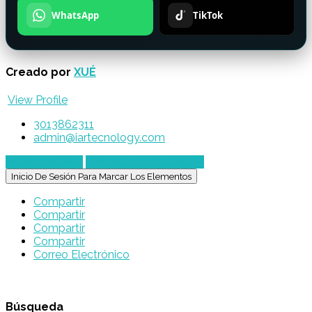
WhatsApp
TikTok
Creado por
XUÉ
View Profile
3013862311
admin@iartecnology.com
Enviar mensaje
Chatear por WhatsApp
Inicio De Sesión Para Marcar Los Elementos
Compartir
Compartir
Compartir
Compartir
Correo Electrónico
Búsqueda