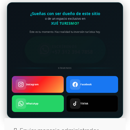
¿Sueñas con ser dueño de este sitio
o de un espacio exclusivo en
XUÉ TURISMO?
Este es tu momento. Haz realidad tu inversión turística hoy.
ESCRÍBENOS
+57 312 394 7858
SÍGUENOS
Instagram
Facebook
WhatsApp
TikTok