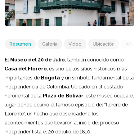
Resumen
Galería
Video
Ubicación
Añadir
El
Museo del 20 de Julio
, también conocido como
Casa del Florero
, es uno de los sitios históricos más
importantes de
Bogotá
y un símbolo fundamental de la
independencia de Colombia. Ubicado en el costado
nororiental de la
Plaza de Bolívar
, este museo ocupa el
lugar donde ocurrió el famoso episodio del “florero de
Llorente”, un hecho que desencadenó los
acontecimientos que llevaron al inicio del proceso
independentista el 20 de julio de 1810.