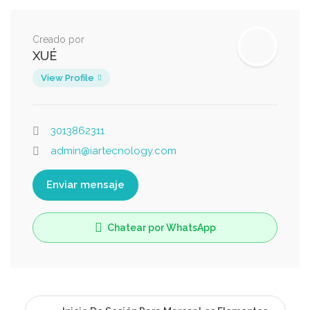
Creado por
XUÉ
View Profile
3013862311
admin@iartecnology.com
Enviar mensaje
Chatear por WhatsApp