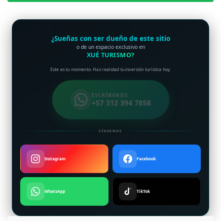
¿Sueñas con ser dueño de este sitio
o de un espacio exclusivo en
XUÉ TURISMO?
Este es tu momento. Haz realidad tu inversión turística hoy.
ESCRÍBENOS
+57 312 394 7858
SÍGUENOS
Instagram
Facebook
WhatsApp
TikTok