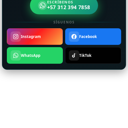
ESCRÍBENOS
+57 312 394 7858
SÍGUENOS
Instagram
Facebook
WhatsApp
TikTok