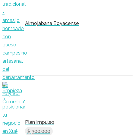
Almojábana Boyacense
Plan Impulso
300.000
$