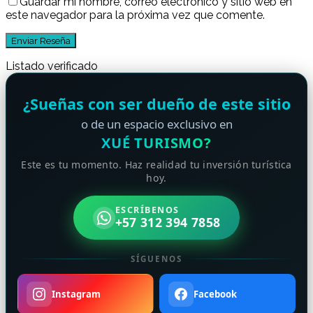
Guardar mi nombre, correo electrónico y sitio web en
este navegador para la próxima vez que comente.
Listado verificado
¿Sueñas con ser dueño de este sitio
o de un espacio exclusivo en
XUÉ TURISMO?
Este es tu momento. Haz realidad tu inversión turística
hoy.
ESCRÍBENOS
+57 312 394 7858
SÍGUENOS
Instagram
Facebook