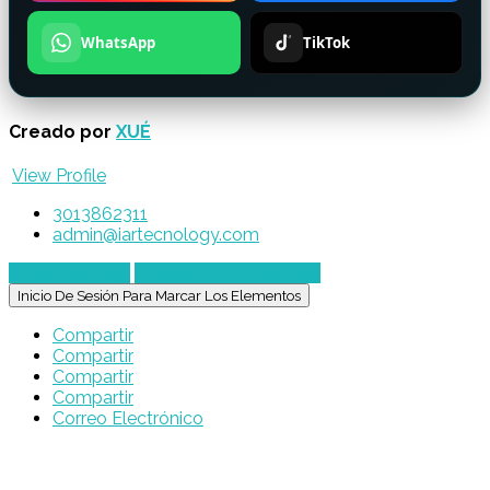
WhatsApp
TikTok
Creado por
XUÉ
View Profile
3013862311
admin@iartecnology.com
Enviar mensaje
Chatear por WhatsApp
Inicio De Sesión Para Marcar Los Elementos
Compartir
Compartir
Compartir
Compartir
Correo Electrónico