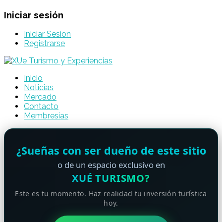
Iniciar sesión
Iniciar Sesion
Registrarse
Inicio
Noticias
Mercado
Contacto
Membresías
¿Sueñas con ser dueño de este sitio
o de un espacio exclusivo en
XUÉ TURISMO?
Este es tu momento. Haz realidad tu inversión turística
hoy.