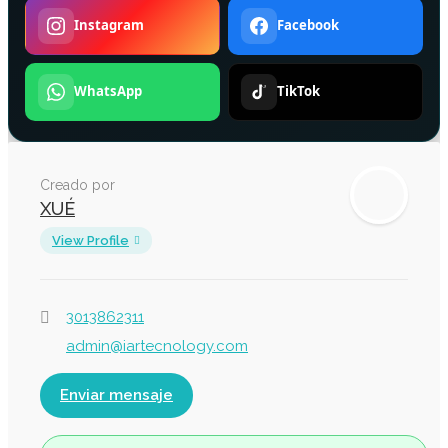
Instagram
Facebook
WhatsApp
TikTok
Creado por
XUÉ
View Profile
3013862311
admin@iartecnology.com
Enviar mensaje