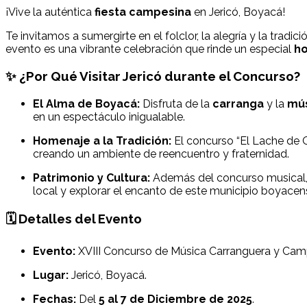
¡Vive la auténtica
fiesta campesina
en Jericó, Boyacá!
Te invitamos a sumergirte en el folclor, la alegría y la tradic
evento es una vibrante celebración que rinde un especial
ho
✨ ¿Por Qué Visitar Jericó durante el Concurso?
El Alma de Boyacá:
Disfruta de la
carranga
y la
mús
en un espectáculo inigualable.
Homenaje a la Tradición:
El concurso “El Lache de Oro
creando un ambiente de reencuentro y fraternidad.
Patrimonio y Cultura:
Además del concurso musical, p
local y explorar el encanto de este municipio boyacen
🗓️ Detalles del Evento
Evento:
XVIII Concurso de Música Carranguera y Camp
Lugar:
Jericó, Boyacá.
Fechas:
Del
5 al 7 de Diciembre de 2025
.