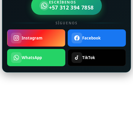
ESCRÍBENOS
+57 312 394 7858
SÍGUENOS
Instagram
Facebook
WhatsApp
TikTok