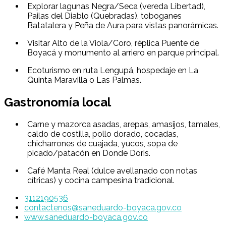
Explorar lagunas Negra/Seca (vereda Libertad),
Pailas del Diablo (Quebradas), toboganes
Batatalera y Peña de Aura para vistas panorámicas.
Visitar Alto de la Viola/Coro, réplica Puente de
Boyacá y monumento al arriero en parque principal.
Ecoturismo en ruta Lengupá, hospedaje en La
Quinta Maravilla o Las Palmas.
Gastronomía local
Carne y mazorca asadas, arepas, amasijos, tamales,
caldo de costilla, pollo dorado, cocadas,
chicharrones de cuajada, yucos, sopa de
picado/patacón en Donde Doris.
Café Manta Real (dulce avellanado con notas
cítricas) y cocina campesina tradicional.
3112190536
contactenos@saneduardo-boyaca.gov.co
www.saneduardo-boyaca.gov.co