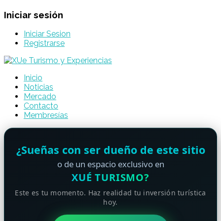
Iniciar sesión
Iniciar Sesion
Registrarse
Inicio
Noticias
Mercado
Contacto
Membresías
¿Sueñas con ser dueño de este sitio
o de un espacio exclusivo en
XUÉ TURISMO?
Este es tu momento. Haz realidad tu inversión turística
hoy.