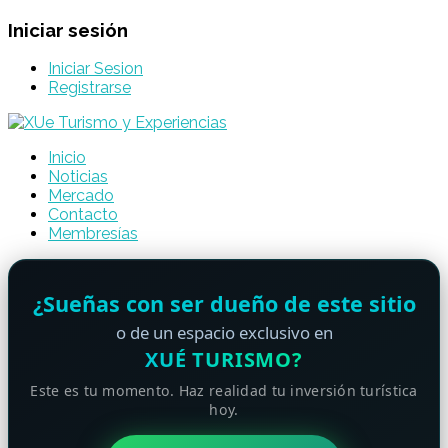
Iniciar sesión
Iniciar Sesion
Registrarse
Inicio
Noticias
Mercado
Contacto
Membresías
¿Sueñas con ser dueño de este sitio
o de un espacio exclusivo en
XUÉ TURISMO?
Este es tu momento. Haz realidad tu inversión turística
hoy.