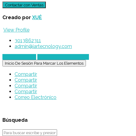
Creado por
XUÉ
View Profile
3013862311
admin@iartecnology.com
Enviar mensaje
Chatear por WhatsApp
Inicio De Sesión Para Marcar Los Elementos
Compartir
Compartir
Compartir
Compartir
Correo Electrónico
Búsqueda