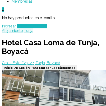
Membresías
0
No hay productos en el carrito.
Ingresar
Agregar un Lugar
Alojamiento
Tunja
Hotel Casa Loma de Tunja,
Boyacá
Cra. 2 Este #23-27, Tunja, Boyacá
Inicio De Sesión Para Marcar Los Elementos