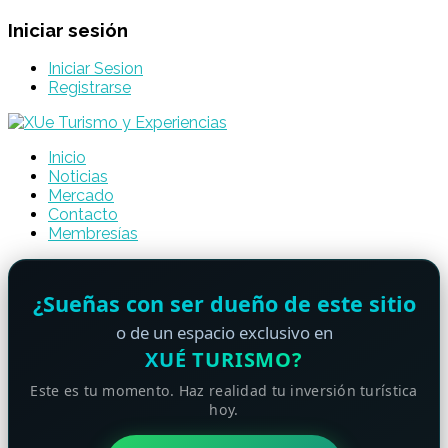
Iniciar sesión
Iniciar Sesion
Registrarse
Inicio
Noticias
Mercado
Contacto
Membresías
¿Sueñas con ser dueño de este sitio
o de un espacio exclusivo en
XUÉ TURISMO?
Este es tu momento. Haz realidad tu inversión turística
hoy.