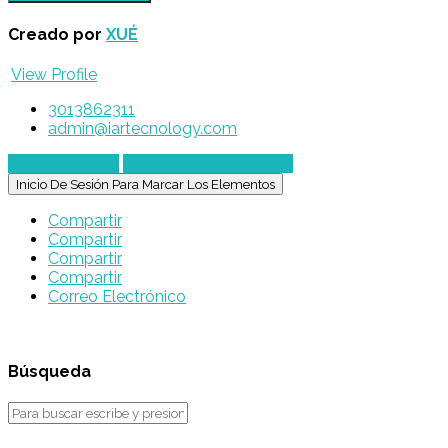
Creado por
XUÉ
View Profile
3013862311
admin@iartecnology.com
Enviar mensaje
Chatear por WhatsApp
Inicio De Sesión Para Marcar Los Elementos
Compartir
Compartir
Compartir
Compartir
Correo Electrónico
Búsqueda