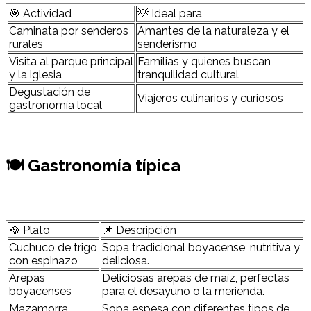
🎯 Actividad
💡 Ideal para
Caminata por senderos
Amantes de la naturaleza y el
rurales
senderismo
Visita al parque principal
Familias y quienes buscan
y la iglesia
tranquilidad cultural
Degustación de
Viajeros culinarios y curiosos
gastronomía local
🍽 Gastronomía típica
🥘 Plato
📌 Descripción
Cuchuco de trigo
Sopa tradicional boyacense, nutritiva y
con espinazo
deliciosa.
Arepas
Deliciosas arepas de maíz, perfectas
boyacenses
para el desayuno o la merienda.
Mazamorra
Sopa espesa con diferentes tipos de