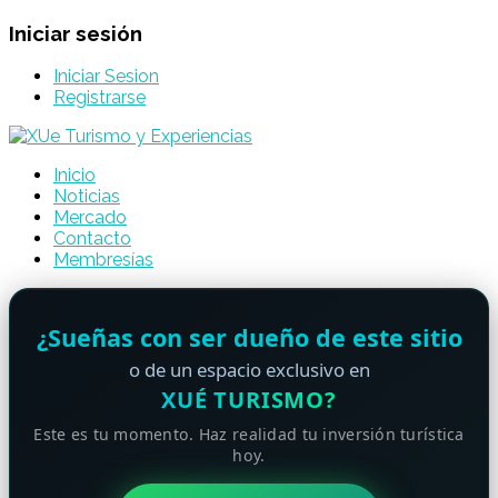
Iniciar sesión
Iniciar Sesion
Registrarse
Inicio
Noticias
Mercado
Contacto
Membresías
¿Sueñas con ser dueño de este sitio
o de un espacio exclusivo en
XUÉ TURISMO?
Este es tu momento. Haz realidad tu inversión turística
hoy.