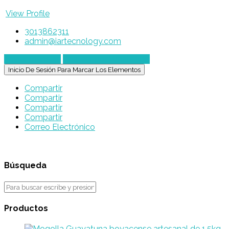
View Profile
3013862311
admin@iartecnology.com
Enviar mensaje
Chatear por WhatsApp
Inicio De Sesión Para Marcar Los Elementos
Compartir
Compartir
Compartir
Compartir
Correo Electrónico
Búsqueda
Productos