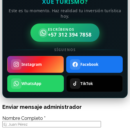
XUÉ TURISMO?
Este es tu momento. Haz realidad tu inversión turística
hoy.
ESCRÍBENOS
+57 312 394 7858
SÍGUENOS
Instagram
Facebook
WhatsApp
TikTok
Enviar mensaje administrador
Nombre Completo *