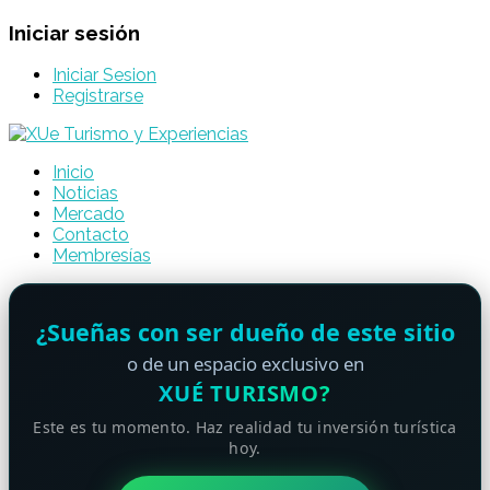
Iniciar sesión
Iniciar Sesion
Registrarse
Inicio
Noticias
Mercado
Contacto
Membresías
¿Sueñas con ser dueño de este sitio
o de un espacio exclusivo en
XUÉ TURISMO?
Este es tu momento. Haz realidad tu inversión turística
hoy.