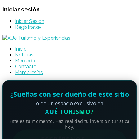
Iniciar sesión
Iniciar Sesion
Registrarse
Inicio
Noticias
Mercado
Contacto
Membresías
¿Sueñas con ser dueño de este sitio
o de un espacio exclusivo en
XUÉ TURISMO?
Este es tu momento. Haz realidad tu inversión turística
hoy.