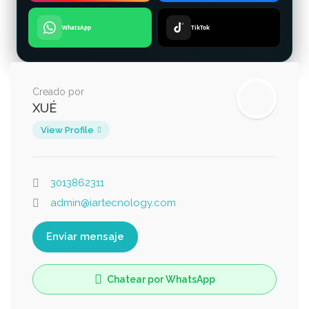
WhatsApp
TikTok
Creado por
XUÉ
View Profile
3013862311
admin@iartecnology.com
Enviar mensaje
Chatear por WhatsApp