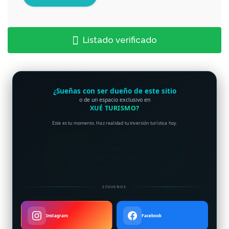
Listado verificado
¿Sueñas con ser dueño de este sitio
o de un espacio exclusivo en
XUÉ TURISMO?
Este es tu momento. Haz realidad tu inversión turística hoy.
ESCRÍBENOS
+57 312 394 7858
SÍGUENOS
Instagram
Facebook