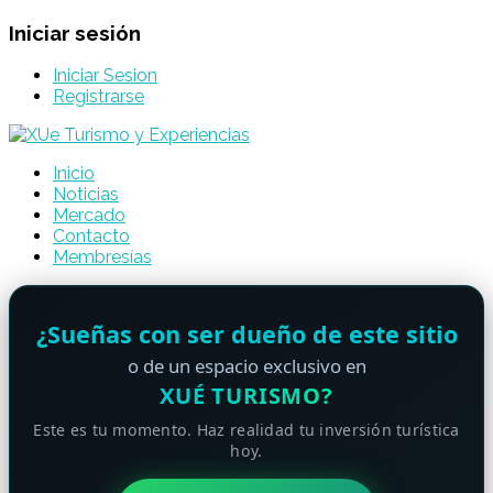
Iniciar sesión
Iniciar Sesion
Registrarse
Inicio
Noticias
Mercado
Contacto
Membresías
¿Sueñas con ser dueño de este sitio
o de un espacio exclusivo en
XUÉ TURISMO?
Este es tu momento. Haz realidad tu inversión turística
hoy.