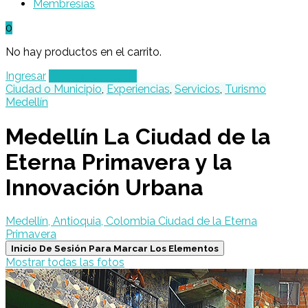
Membresías
0
No hay productos en el carrito.
Ingresar
Agregar un Lugar
Ciudad o Municipio
,
Experiencias
,
Servicios
,
Turismo
Medellín
Medellín La Ciudad de la
Eterna Primavera y la
Innovación Urbana
Medellín, Antioquia, Colombia Ciudad de la Eterna
Primavera
Inicio De Sesión Para Marcar Los Elementos
Mostrar todas las fotos