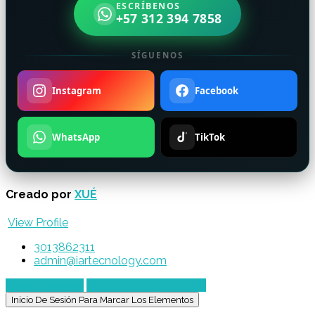
ESCRÍBENOS
+57 312 394 7858
SÍGUENOS
Instagram
Facebook
WhatsApp
TikTok
Creado por
XUÉ
View Profile
3013862311
admin@iartecnology.com
Enviar mensaje
Chatear por WhatsApp
Inicio De Sesión Para Marcar Los Elementos