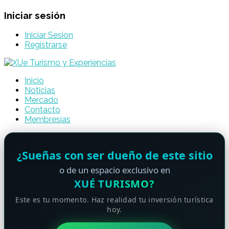
Iniciar sesión
Iniciar Sesion
Registrarse
Inicio
Noticias
Mercado
Contacto
Membresías
¿Sueñas con ser dueño de este sitio
o de un espacio exclusivo en
XUÉ TURISMO?
Este es tu momento. Haz realidad tu inversión turística
hoy.