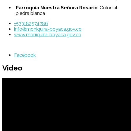
Parroquia Nuestra Señora Rosario
: Colonial
piedra blanca
+573182574786
info@moniquira-boyaca.gov.co
www.moniquira-boyaca.gov.co
Facebook
Video