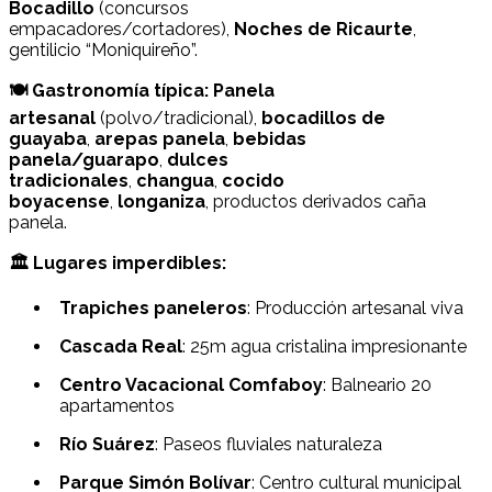
Bocadillo
(concursos
empacadores/cortadores),
Noches de Ricaurte
,
gentilicio “Moniquireño”.
🍽️ Gastronomía típica:
Panela
artesanal
(polvo/tradicional),
bocadillos de
guayaba
,
arepas panela
,
bebidas
panela/guarapo
,
dulces
tradicionales
,
changua
,
cocido
boyacense
,
longaniza
, productos derivados caña
panela.
🏛️ Lugares imperdibles:
Trapiches paneleros
: Producción artesanal viva
Cascada Real
: 25m agua cristalina impresionante​
Centro Vacacional Comfaboy
: Balneario 20
apartamentos
Río Suárez
: Paseos fluviales naturaleza
Parque Simón Bolívar
: Centro cultural municipal