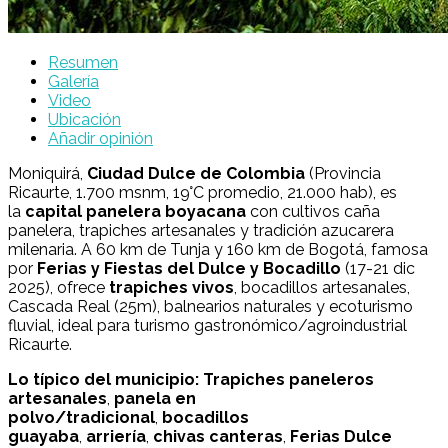
Resumen
Galería
Video
Ubicación
Añadir opinión
Moniquirá,
Ciudad Dulce de Colombia
(Provincia
Ricaurte, 1.700 msnm, 19°C promedio, 21.000 hab), es
la
capital panelera boyacana
con cultivos caña
panelera, trapiches artesanales y tradición azucarera
milenaria. A 60 km de Tunja y 160 km de Bogotá, famosa
por
Ferias y Fiestas del Dulce y Bocadillo
(17-21 dic
2025), ofrece
trapiches vivos
, bocadillos artesanales,
Cascada Real (25m), balnearios naturales y ecoturismo
fluvial, ideal para turismo gastronómico/agroindustrial
Ricaurte.
Lo típico del municipio:
Trapiches paneleros
artesanales
,
panela en
polvo/tradicional
,
bocadillos
guayaba
,
arriería
,
chivas canteras
,
Ferias Dulce