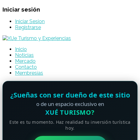
Iniciar sesión
Iniciar Sesion
Registrarse
Inicio
Noticias
Mercado
Contacto
Membresías
¿Sueñas con ser dueño de este sitio
o de un espacio exclusivo en
XUÉ TURISMO?
Este es tu momento. Haz realidad tu inversión turística
hoy.