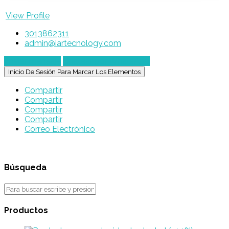
View Profile
3013862311
admin@iartecnology.com
Enviar mensaje
Chatear por WhatsApp
Inicio De Sesión Para Marcar Los Elementos
Compartir
Compartir
Compartir
Compartir
Correo Electrónico
Búsqueda
Productos