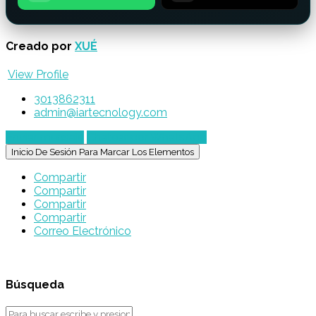
Creado por
XUÉ
View Profile
3013862311
admin@iartecnology.com
Enviar mensaje
Chatear por WhatsApp
Inicio De Sesión Para Marcar Los Elementos
Compartir
Compartir
Compartir
Compartir
Correo Electrónico
Búsqueda