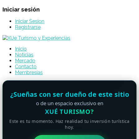
Iniciar sesión
Iniciar Sesion
Registrarse
Inicio
Noticias
Mercado
Contacto
Membresías
¿Sueñas con ser dueño de este sitio
o de un espacio exclusivo en
XUÉ TURISMO?
Este es tu momento. Haz realidad tu inversión turística
hoy.