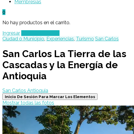
Membresías
0
No hay productos en el carrito.
Ingresar
Agregar un Lugar
Ciudad o Municipio
,
Experiencias
,
Turismo
San Carlos
San Carlos La Tierra de las
Cascadas y la Energía de
Antioquia
San Carlos Antioquia
Inicio De Sesión Para Marcar Los Elementos
Mostrar todas las fotos