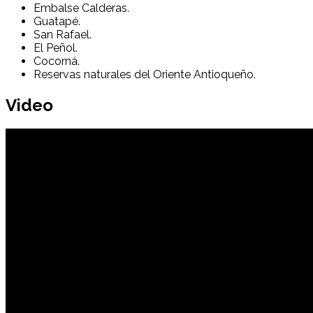
Embalse Calderas.
Guatapé.
San Rafael.
El Peñol.
Cocorná.
Reservas naturales del Oriente Antioqueño.
Video