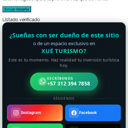
Listado verificado
¿Sueñas con ser dueño de este sitio
o de un espacio exclusivo en
XUÉ TURISMO?
Este es tu momento. Haz realidad tu inversión turística
hoy.
ESCRÍBENOS
+57 312 394 7858
SÍGUENOS
Instagram
Facebook