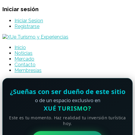
Iniciar sesión
Iniciar Sesion
Registrarse
Inicio
Noticias
Mercado
Contacto
Membresías
¿Sueñas con ser dueño de este sitio
o de un espacio exclusivo en
XUÉ TURISMO?
Este es tu momento. Haz realidad tu inversión turística
hoy.