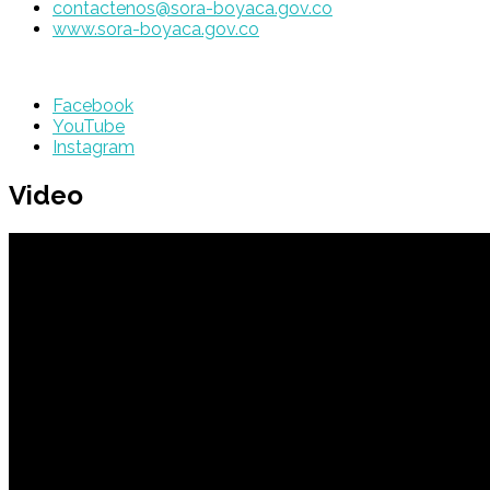
contactenos@sora-boyaca.gov.co
www.sora-boyaca.gov.co
Facebook
YouTube
Instagram
Video