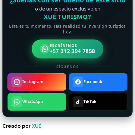
o de un espacio exclusivo en
XUÉ TURISMO?
Este es tu momento. Haz realidad tu inversión turística
hoy.
ESCRÍBENOS
+57 312 394 7858
SÍGUENOS
Instagram
Facebook
WhatsApp
TikTok
Creado por
XUÉ