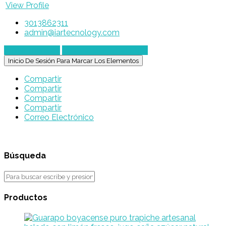
View Profile
3013862311
admin@iartecnology.com
Enviar mensaje
Chatear por WhatsApp
Inicio De Sesión Para Marcar Los Elementos
Compartir
Compartir
Compartir
Compartir
Correo Electrónico
Búsqueda
Productos