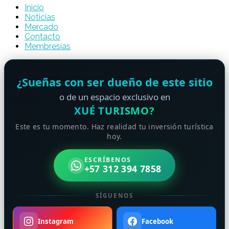
Inicio
Noticias
Mercado
Contacto
Membresías
¿Sueñas con ser dueño de este sitio
o de un espacio exclusivo en
XUÉ TURISMO?
Este es tu momento. Haz realidad tu inversión turística
hoy.
ESCRÍBENOS
+57 312 394 7858
SÍGUENOS
Instagram
Facebook