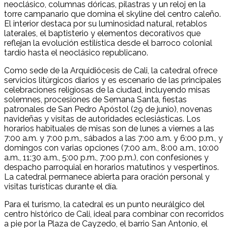
neoclásico, columnas dóricas, pilastras y un reloj en la
torre campanario que domina el skyline del centro caleño.
El interior destaca por su luminosidad natural, retablos
laterales, el baptisterio y elementos decorativos que
reflejan la evolución estilística desde el barroco colonial
tardío hasta el neoclásico republicano.
Como sede de la Arquidiócesis de Cali, la catedral ofrece
servicios litúrgicos diarios y es escenario de las principales
celebraciones religiosas de la ciudad, incluyendo misas
solemnes, procesiones de Semana Santa, fiestas
patronales de San Pedro Apóstol (29 de junio), novenas
navideñas y visitas de autoridades eclesiásticas. Los
horarios habituales de misas son de lunes a viernes a las
7:00 a.m. y 7:00 p.m., sábados a las 7:00 a.m. y 6:00 p.m., y
domingos con varias opciones (7:00 a.m., 8:00 a.m., 10:00
a.m., 11:30 a.m., 5:00 p.m., 7:00 p.m.), con confesiones y
despacho parroquial en horarios matutinos y vespertinos.
La catedral permanece abierta para oración personal y
visitas turísticas durante el día.
Para el turismo, la catedral es un punto neurálgico del
centro histórico de Cali, ideal para combinar con recorridos
a pie por la Plaza de Cayzedo, el barrio San Antonio, el