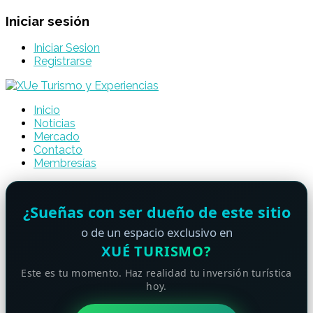
Iniciar sesión
Iniciar Sesion
Registrarse
Inicio
Noticias
Mercado
Contacto
Membresías
¿Sueñas con ser dueño de este sitio
o de un espacio exclusivo en
XUÉ TURISMO?
Este es tu momento. Haz realidad tu inversión turística
hoy.