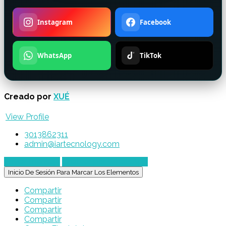
Instagram
Facebook
WhatsApp
TikTok
Creado por
XUÉ
View Profile
3013862311
admin@iartecnology.com
Enviar mensaje
Chatear por WhatsApp
Inicio De Sesión Para Marcar Los Elementos
Compartir
Compartir
Compartir
Compartir