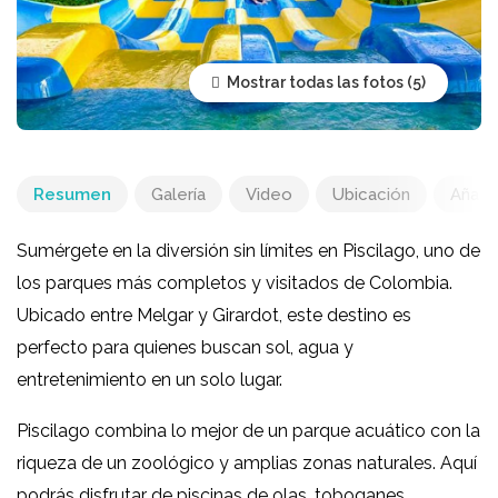
Mostrar todas las fotos
Resumen
Galería
Video
Ubicación
Añadir
Sumérgete en la diversión sin límites en
Piscilago
, uno de
los parques más completos y visitados de
Colombia
.
Ubicado entre
Melgar
y
Girardot
, este destino es
perfecto para quienes buscan sol, agua y
entretenimiento en un solo lugar.
Piscilago combina lo mejor de un parque acuático con la
riqueza de un zoológico y amplias zonas naturales. Aquí
podrás disfrutar de piscinas de olas, toboganes