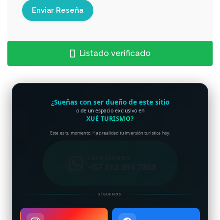
Listado verificado
¿Sueñas con ser dueño de este sitio
o de un espacio exclusivo en
XUÉ TURISMO?
Este es tu momento. Haz realidad tu inversión turística hoy.
ESCRÍBENOS
+57 312 394 7858
SÍGUENOS