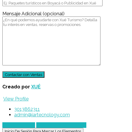
Mensaje Adicional (opcional)
Creado por
XUÉ
View Profile
3013862311
admin@iartecnology.com
Enviar mensaje
Chatear por WhatsApp
Inicio De Sesión Para Marcar Los Elementos