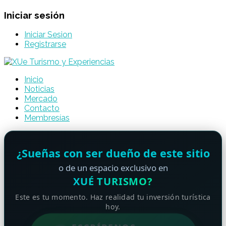
Iniciar sesión
Iniciar Sesion
Registrarse
Inicio
Noticias
Mercado
Contacto
Membresías
¿Sueñas con ser dueño de este sitio
o de un espacio exclusivo en
XUÉ TURISMO?
Este es tu momento. Haz realidad tu inversión turística
hoy.