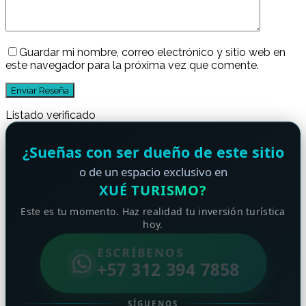
Guardar mi nombre, correo electrónico y sitio web en
este navegador para la próxima vez que comente.
Listado verificado
¿Sueñas con ser dueño de este sitio
o de un espacio exclusivo en
XUÉ TURISMO?
Este es tu momento. Haz realidad tu inversión turística
hoy.
ESCRÍBENOS
+57 312 394 7858
SÍGUENOS