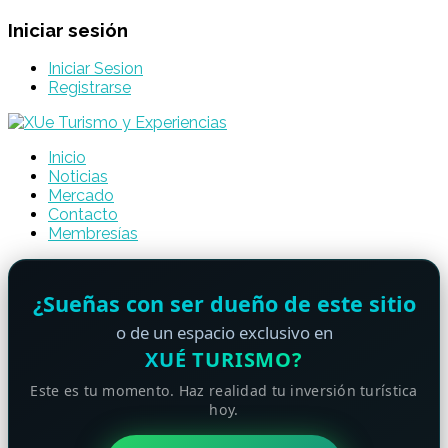
Iniciar sesión
Iniciar Sesion
Registrarse
Inicio
Noticias
Mercado
Contacto
Membresías
¿Sueñas con ser dueño de este sitio
o de un espacio exclusivo en
XUÉ TURISMO?
Este es tu momento. Haz realidad tu inversión turística
hoy.