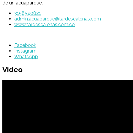
de un acuaparque.
3158540821
admin.acuaparque@tardescalenas.com
www.tardescalenas.com.co
Facebook
Instagram
WhatsApp
Video