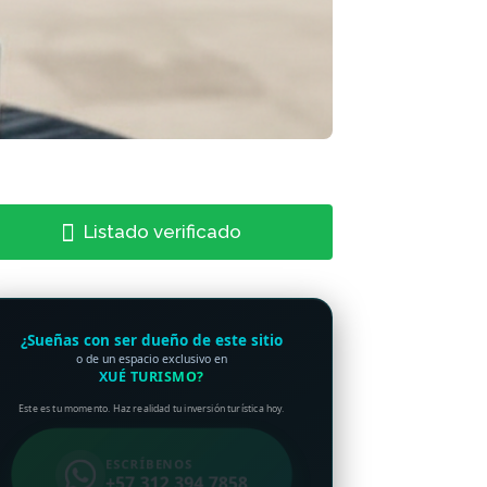
Listado verificado
¿Sueñas con ser dueño de este sitio
o de un espacio exclusivo en
XUÉ TURISMO?
Este es tu momento. Haz realidad tu inversión turística hoy.
ESCRÍBENOS
+57 312 394 7858