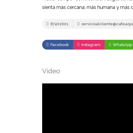
sienta más cercana, más humana y más di
87401601
servicioalcliente@cafeaqu
Facebook
Instagram
WhatsApp
Video