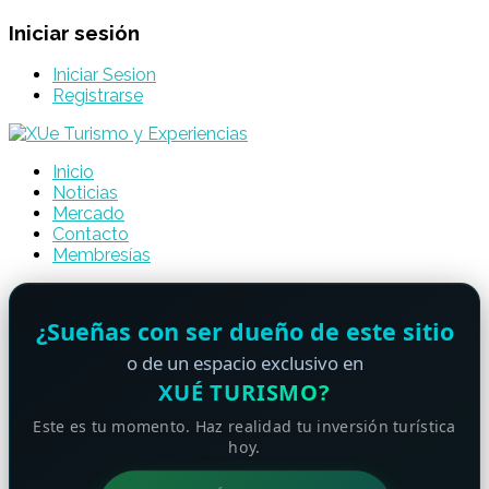
Iniciar sesión
Iniciar Sesion
Registrarse
Inicio
Noticias
Mercado
Contacto
Membresías
¿Sueñas con ser dueño de este sitio
o de un espacio exclusivo en
XUÉ TURISMO?
Este es tu momento. Haz realidad tu inversión turística
hoy.