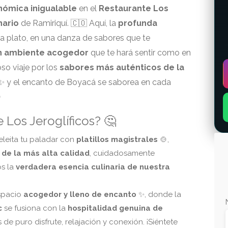
nómica inigualable
en el
Restaurante Los
nario
de Ramiriquí. 🇨🇴 Aquí, la
profunda
a plato, en una danza de sabores que te
un ambiente acogedor
que te hará sentir como en
oso viaje por los
sabores más auténticos de la
a ✨ y el encanto de Boyacá se saborea en cada

 Los Jeroglíficos? 🤔
leita tu paladar con
platillos magistrales
🍲,
 de la más alta calidad
, cuidadosamente
s la
verdadera esencia culinaria de nuestra
spacio
acogedor y lleno de encanto
✨, donde la
c
se fusiona con la
hospitalidad genuina de
e puro disfrute, relajación y conexión. ¡Siéntete