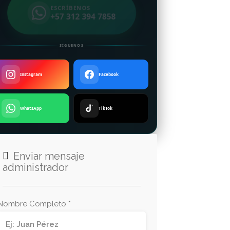
ESCRÍBENOS
+57 312 394 7858
SÍGUENOS
Instagram
Facebook
WhatsApp
TikTok
Enviar mensaje
administrador
Nombre Completo *