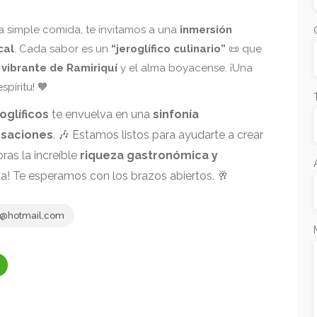
 simple comida, te invitamos a una
inmersión
cal
. Cada sabor es un
“jeroglífico culinario”
📜 que
 vibrante de Ramiriquí
y el alma boyacense. ¡Una
píritu! 🧡
oglíficos
te envuelva en una
sinfonía
nsaciones
. 🎶 Estamos listos para ayudarte a crear
ras la increíble
riqueza gastronómica y
sta! Te esperamos con los brazos abiertos. 🥂
e@hotmail.com