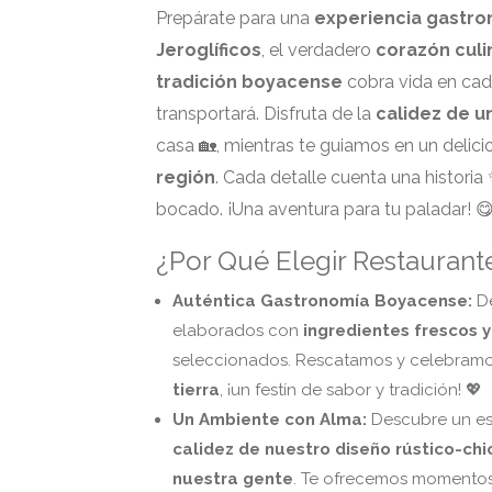
Prepárate para una
experiencia gastro
Jeroglíficos
, el verdadero
corazón culi
tradición boyacense
cobra vida en cad
transportará. Disfruta de la
calidez de 
casa 🏡, mientras te guiamos en un delici
región
. Cada detalle cuenta una histori
bocado. ¡Una aventura para tu paladar! 
¿Por Qué Elegir Restaurante
Auténtica Gastronomía Boyacense:
De
elaborados con
ingredientes frescos y
seleccionados. Rescatamos y celebramo
tierra
, ¡un festín de sabor y tradición! 💖
Un Ambiente con Alma:
Descubre un e
calidez de nuestro diseño rústico-chi
nuestra gente
. Te ofrecemos momentos d