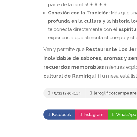
parte de la familia! 👨‍👩‍👧‍👦
Conexión con la Tradición:
Más que una
profunda en la cultura y la historia lo
te conecta directamente con el
espíritu
experiencia que alimenta el cuerpo y el es
Ven y permite que
Restaurante Los Jer
inolvidable de sabores, aromas y se
recuerdos memorables
mientras explo
cultural de Ramiriquí
. ¡Tu mesa está li
+573212404114
jeroglificoscampestr
Facebook
Instagram
WhatsApp