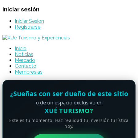
Iniciar sesión
Iniciar Sesion
Registrarse
Inicio
Noticias
Mercado
Contacto
Membresías
¿Sueñas con ser dueño de este sitio
o de un espacio exclusivo en
XUÉ TURISMO?
Este es tu momento. Haz realidad tu inversión turística
hoy.