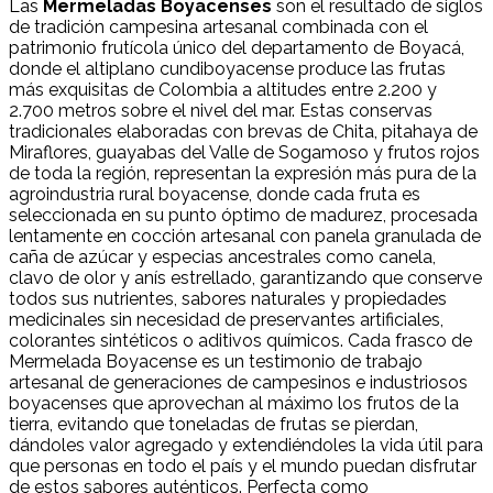
Las
Mermeladas Boyacenses
son el resultado de siglos
de tradición campesina artesanal combinada con el
patrimonio frutícola único del departamento de Boyacá,
donde el altiplano cundiboyacense produce las frutas
más exquisitas de Colombia a altitudes entre 2.200 y
2.700 metros sobre el nivel del mar. Estas conservas
tradicionales elaboradas con brevas de Chita, pitahaya de
Miraflores, guayabas del Valle de Sogamoso y frutos rojos
de toda la región, representan la expresión más pura de la
agroindustria rural boyacense, donde cada fruta es
seleccionada en su punto óptimo de madurez, procesada
lentamente en cocción artesanal con panela granulada de
caña de azúcar y especias ancestrales como canela,
clavo de olor y anís estrellado, garantizando que conserve
todos sus nutrientes, sabores naturales y propiedades
medicinales sin necesidad de preservantes artificiales,
colorantes sintéticos o aditivos químicos. Cada frasco de
Mermelada Boyacense es un testimonio de trabajo
artesanal de generaciones de campesinos e industriosos
boyacenses que aprovechan al máximo los frutos de la
tierra, evitando que toneladas de frutas se pierdan,
dándoles valor agregado y extendiéndoles la vida útil para
que personas en todo el país y el mundo puedan disfrutar
de estos sabores auténticos. Perfecta como