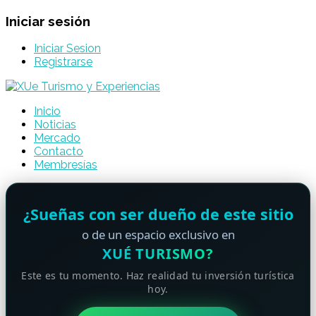
Iniciar sesión
Iniciar Sesion
Registrarse
Inicio
Noticias
Mercado
Contacto
Membresías
¿Sueñas con ser dueño de este sitio
o de un espacio exclusivo en
XUÉ TURISMO?
Este es tu momento. Haz realidad tu inversión turística
hoy.