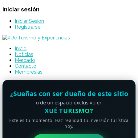
Iniciar sesión
Iniciar Sesion
Registrarse
Inicio
Noticias
Mercado
Contacto
Membresías
¿Sueñas con ser dueño de este sitio
o de un espacio exclusivo en
XUÉ TURISMO?
Este es tu momento. Haz realidad tu inversión turística
hoy.