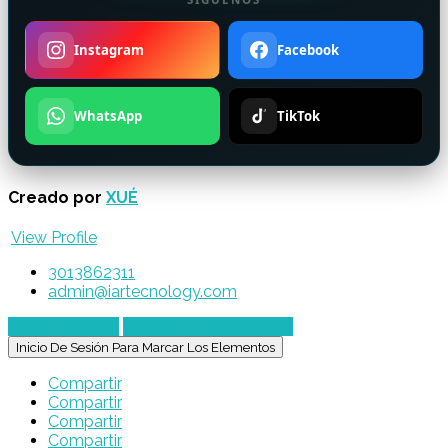
Instagram
Facebook
WhatsApp
TikTok
Creado por
XUÉ
View Profile
3013862311
admin@iartecnology.com
Enviar mensaje
Chatear por WhatsApp
Inicio De Sesión Para Marcar Los Elementos
Compartir
Compartir
Compartir
Compartir