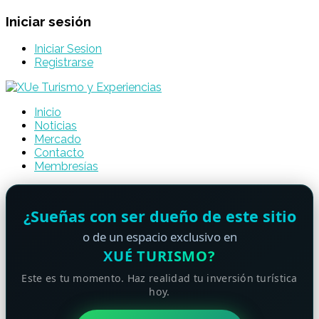
Iniciar sesión
Iniciar Sesion
Registrarse
Inicio
Noticias
Mercado
Contacto
Membresías
¿Sueñas con ser dueño de este sitio
o de un espacio exclusivo en
XUÉ TURISMO?
Este es tu momento. Haz realidad tu inversión turística
hoy.