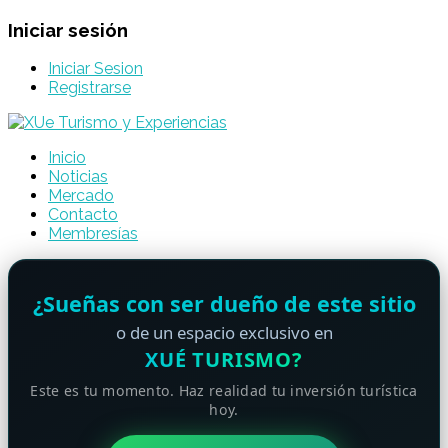
Iniciar sesión
Iniciar Sesion
Registrarse
Inicio
Noticias
Mercado
Contacto
Membresías
¿Sueñas con ser dueño de este sitio
o de un espacio exclusivo en
XUÉ TURISMO?
Este es tu momento. Haz realidad tu inversión turística
hoy.