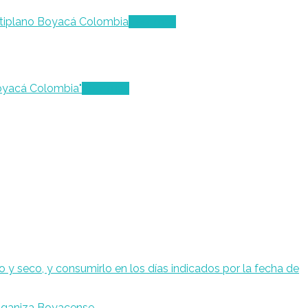
Leer más
Leer más
ganiza Boyacense