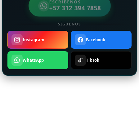
ESCRÍBENOS
+57 312 394 7858
SÍGUENOS
Instagram
Facebook
WhatsApp
TikTok