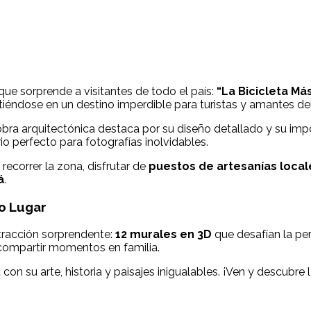
ue sorprende a visitantes de todo el país:
“La Bicicleta M
rtiéndose en un destino imperdible para turistas y amantes del
 obra arquitectónica destaca por su diseño detallado y su impo
o perfecto para fotografías inolvidables.
ecorrer la zona, disfrutar de
puestos de artesanías local
á
.
lo Lugar
atracción sorprendente:
12 murales en 3D
que desafían la per
y compartir momentos en familia.
a con su arte, historia y paisajes inigualables. ¡Ven y descub