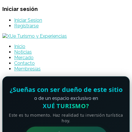
Iniciar sesión
Iniciar Sesion
Registrarse
Inicio
Noticias
Mercado
Contacto
Membresías
¿Sueñas con ser dueño de este sitio
o de un espacio exclusivo en
XUÉ TURISMO?
Este es tu momento. Haz realidad tu inversión turística
hoy.